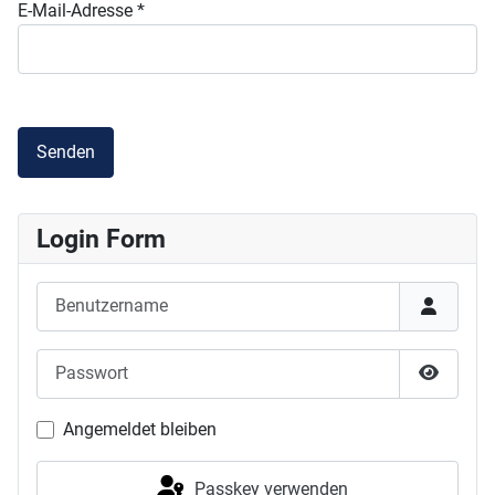
E-Mail-Adresse
*
Senden
Login Form
Benutzername
Passwort
Passwor
Angemeldet bleiben
Passkey verwenden